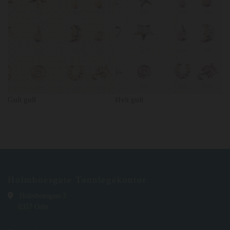
Gult gull
Hvit gull
Holmboesgate Tannlegekontor

Holmboesgate 3
0357 Oslo