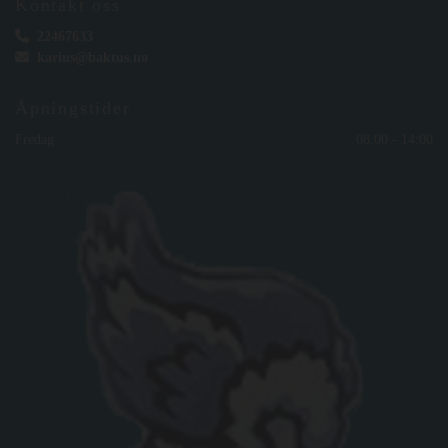
Kontakt oss

22467633

karius@baktus.no
Åpningstider
Fredag
08:00 - 14:00